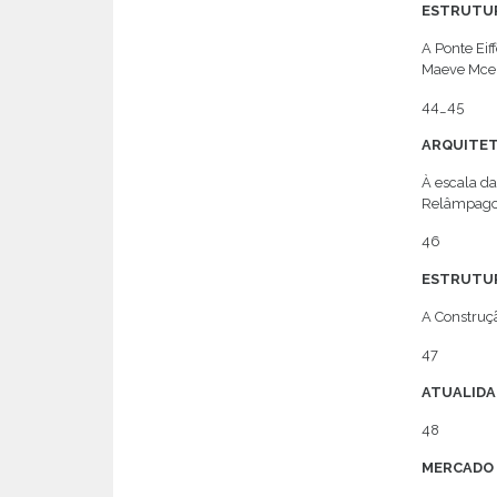
ESTRUTUR
A Ponte Eif
Maeve Mcer
44_45
ARQUITE
À escala d
Relâmpago” 
46
ESTRUTUR
A Construçã
47
ATUALIDA
48
MERCADO