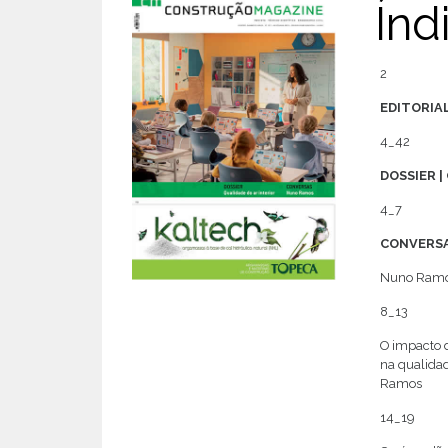
Índ
2
EDITORIA
4_42
DOSSIER | 
4_7
CONVERS
Nuno Ram
8_13
O impacto d
na qualidad
Ramos
14_19