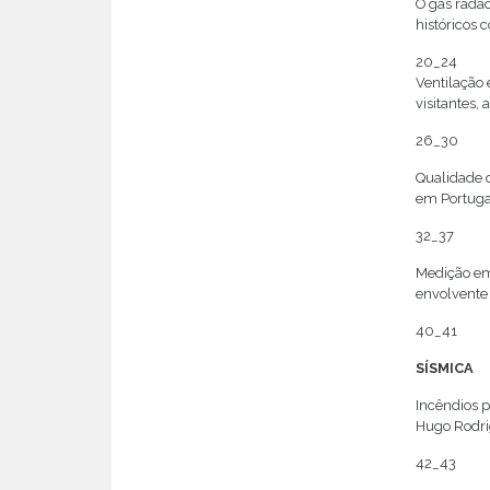
O gás radão
históricos 
20_24
Ventilação
visitantes,
26_30
Qualidade d
em Portuga
32_37
Medição em
envolvente 
40_41
SÍSMICA
Incêndios p
Hugo Rodr
42_43