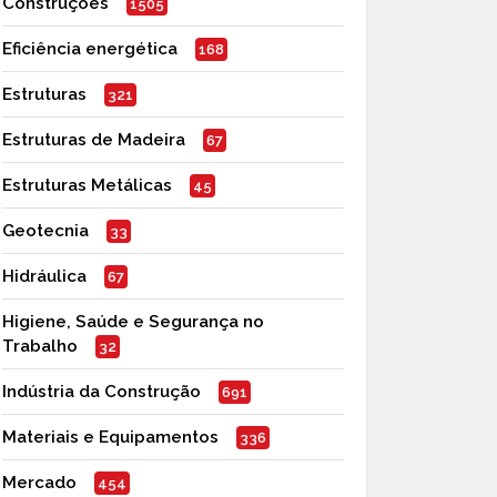
Construções
1505
Eficiência energética
168
Estruturas
321
Estruturas de Madeira
67
Estruturas Metálicas
45
Geotecnia
33
Hidráulica
67
Higiene, Saúde e Segurança no
Trabalho
32
Indústria da Construção
691
Materiais e Equipamentos
336
Mercado
454