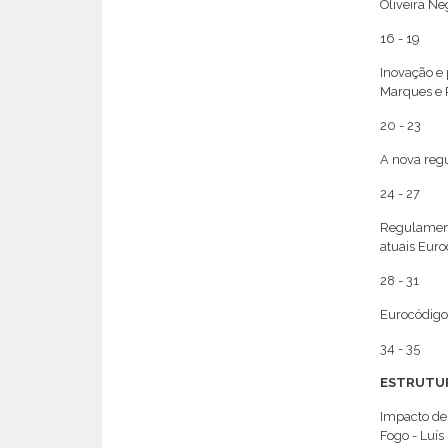
Oliveira Ne
16 - 19
Inovação e 
Marques e 
20 - 23
A nova reg
24 - 27
Regulamenta
atuais Eur
28 - 31
Eurocódigo 
34 - 35
ESTRUTUR
Impacto de
Fogo - Luís