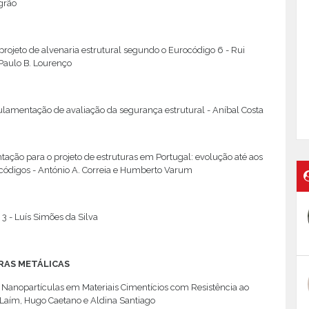
grão
projeto de alvenaria estrutural segundo o Eurocódigo 6 - Rui
Paulo B. Lourenço
ulamentação de avaliação da segurança estrutural - Aníbal Costa
ção para o projeto de estruturas em Portugal: evolução até aos
ocódigos - António A. Correia e Humberto Varum
3 - Luís Simões da Silva
AS METÁLICAS
 Nanopartículas em Materiais Cimentícios com Resistência ao
 Laím, Hugo Caetano e Aldina Santiago