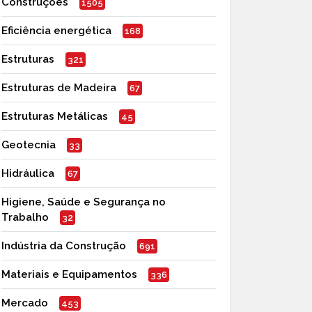
Construções
1505
Eficiência energética
168
Estruturas
321
Estruturas de Madeira
67
Estruturas Metálicas
45
Geotecnia
33
Hidráulica
67
Higiene, Saúde e Segurança no
Trabalho
32
Indústria da Construção
691
Materiais e Equipamentos
336
Mercado
453