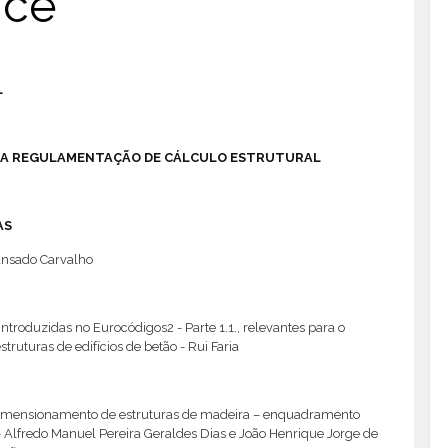
ice
L
- A REGULAMENTAÇÃO DE CÁLCULO ESTRUTURAL
AS
nsado Carvalho
ntroduzidas no Eurocódigos2 - Parte 1.1., relevantes para o
struturas de edifícios de betão - Rui Faria
dimensionamento de estruturas de madeira – enquadramento
 Alfredo Manuel Pereira Geraldes Dias e João Henrique Jorge de