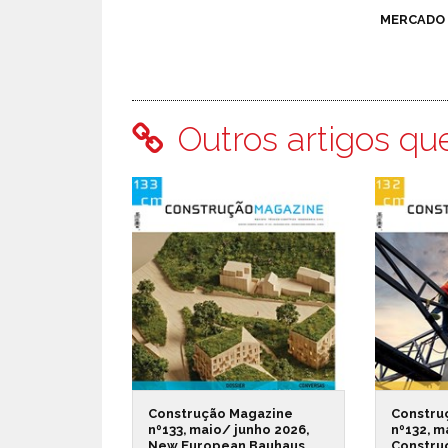
MERCADO
Outros artigos qu
Construção Magazine
Constru
nº133, maio/ junho 2026,
nº132, m
New European Bauhaus
Constru