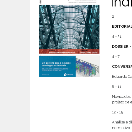
Índ
2
EDITORIA
4 - 31
DOSSIER 
4 - 7
CONVERS
Eduardo Ca
8 - 11
Novidades i
projeto de e
12 - 15
Análise e 
normativo -