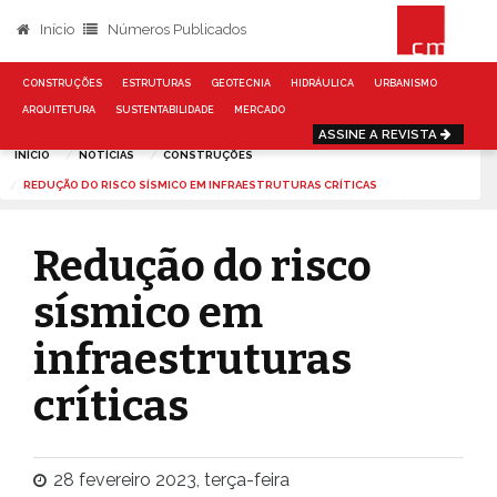
Início
Números Publicados
CONSTRUÇÕES
ESTRUTURAS
GEOTECNIA
HIDRÁULICA
URBANISMO
ARQUITETURA
SUSTENTABILIDADE
MERCADO
ASSINE A REVISTA
INÍCIO
NOTÍCIAS
CONSTRUÇÕES
REDUÇÃO DO RISCO SÍSMICO EM INFRAESTRUTURAS CRÍTICAS
Redução do risco
sísmico em
infraestruturas
críticas
28 fevereiro 2023, terça-feira