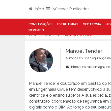
Início
Números Publicados
CONSTRUÇÕES
ESTRUTURAS
GEOTECNIA
HID
MERCADO
INÍCIO
AUTORES
MANUEL TENDER
Manuel Tender
Autor da Coluna Segurança na
info@construcaomagazine.
Manuel Tender é doutorado em Gestão do R
em Engenharia Civil e tem desenvolvido a sua 
científica e o ensino superior. A sua especia
construção, coordenação de segurança em ob
digitais como o BIM. Ao longo do seu percu