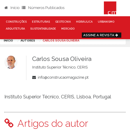
Início
Números Publicados
CONSTRUÇÕES
ESTRUTURAS
GEOTECNIA
HIDRÁULICA
URBANISMO
ARQUITETURA
SUSTENTABILIDADE
MERCADO
ASSINE A REVISTA
INÍCIO
AUTORES
CARLOS SOUSA OLIVEIRA
Carlos Sousa Oliveira
Instituto Superior Técnico, CERIS
info@construcaomagazine.pt
Instituto Superior Técnico, CERIS, Lisboa, Portugal
Artigos do autor