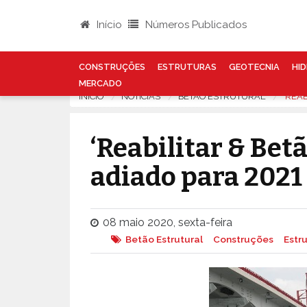
Início
Números Publicados
CONSTRUÇÕES
ESTRUTURAS
GEOTECNIA
HID
MERCADO
INÍCIO
NOTÍCIAS
BETÃO ESTRUTURAL
‘REA
‘Reabilitar & Bet
adiado para 2021
08 maio 2020, sexta-feira
Betão Estrutural
Construções
Estr