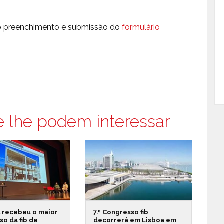
 do preenchimento e submissão do
formulário
e lhe podem interessar
l recebeu o maior
7.º Congresso fib
o da fib de
decorrerá em Lisboa em