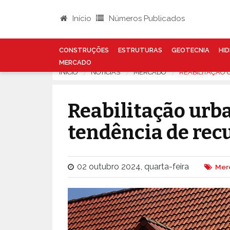
Início
Números Publicados
CONSTRUÇÕES
ESTRUTURAS
GEOTECNIA
HID
MERCADO
INÍCIO
NOTÍCIAS
MERCADO
REABILITAÇÃO
Reabilitação ur
tendência de rec
02 outubro 2024, quarta-feira
Mer