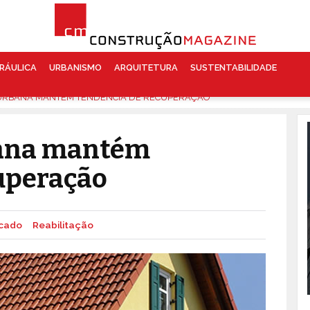
RÁULICA
URBANISMO
ARQUITETURA
SUSTENTABILIDADE
 URBANA MANTÉM TENDÊNCIA DE RECUPERAÇÃO
bana mantém
uperação
cado
Reabilitação