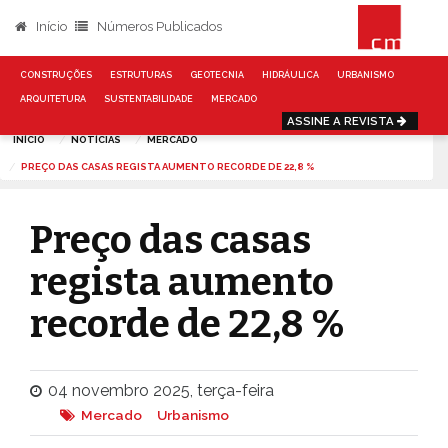
Início
Números Publicados
CONSTRUÇÕES
ESTRUTURAS
GEOTECNIA
HIDRÁULICA
URBANISMO
ARQUITETURA
SUSTENTABILIDADE
MERCADO
ASSINE A REVISTA
INÍCIO
NOTÍCIAS
MERCADO
PREÇO DAS CASAS REGISTA AUMENTO RECORDE DE 22,8 %
Preço das casas
regista aumento
recorde de 22,8 %
04 novembro 2025, terça-feira
Mercado
Urbanismo