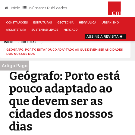
Início
Números Publicados
CONSTRUÇÕES
ESTRUTURAS
GEOTECNIA
HIDRÁULICA
URBANISMO
ARQUITETURA
SUSTENTABILIDADE
MERCADO
ASSINE A REVISTA
INÍCIO
NOTÍCIAS
GEÓGRAFO: PORTO ESTÁ POUCO ADAPTADO AO QUE DEVEM SER AS CIDADES
DOS NOSSOS DIAS
Artigo Pago
Geógrafo: Porto está
pouco adaptado ao
que devem ser as
cidades dos nossos
dias