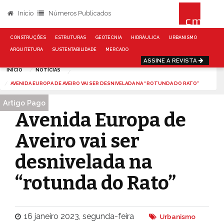
Início
Números Publicados
CONSTRUÇÕES
ESTRUTURAS
GEOTECNIA
HIDRÁULICA
URBANISMO
ARQUITETURA
SUSTENTABILIDADE
MERCADO
ASSINE A REVISTA
INÍCIO
NOTÍCIAS
AVENIDA EUROPA DE AVEIRO VAI SER DESNIVELADA NA “ROTUNDA DO RATO”
Artigo Pago
Avenida Europa de
Aveiro vai ser
desnivelada na
“rotunda do Rato”
16 janeiro 2023, segunda-feira
Urbanismo