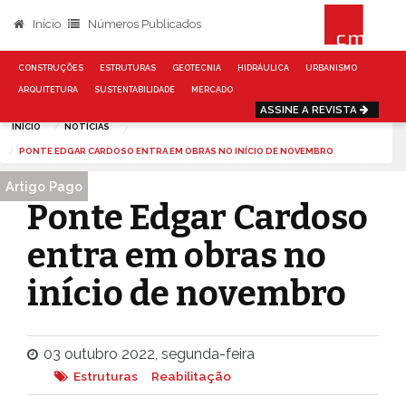
Início
Números Publicados
CONSTRUÇÕES
ESTRUTURAS
GEOTECNIA
HIDRÁULICA
URBANISMO
ARQUITETURA
SUSTENTABILIDADE
MERCADO
ASSINE A REVISTA
INÍCIO
NOTÍCIAS
PONTE EDGAR CARDOSO ENTRA EM OBRAS NO INÍCIO DE NOVEMBRO
Artigo Pago
Ponte Edgar Cardoso
entra em obras no
início de novembro
03 outubro 2022, segunda-feira
Estruturas
Reabilitação