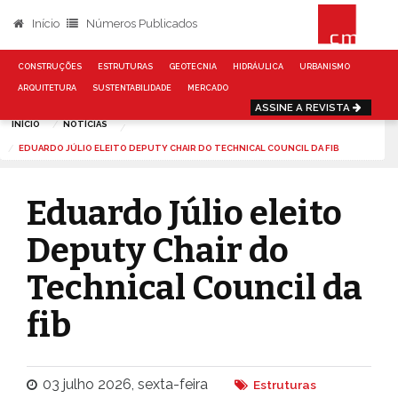
Início
Números Publicados
CONSTRUÇÕES
ESTRUTURAS
GEOTECNIA
HIDRÁULICA
URBANISMO
ARQUITETURA
SUSTENTABILIDADE
MERCADO
ASSINE A REVISTA
INÍCIO
NOTÍCIAS
EDUARDO JÚLIO ELEITO DEPUTY CHAIR DO TECHNICAL COUNCIL DA FIB
Eduardo Júlio eleito
Deputy Chair do
Technical Council da
fib
03 julho 2026, sexta-feira
Estruturas