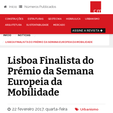
Início
Números Publicados
CONSTRUÇÕES
ESTRUTURAS
GEOTECNIA
HIDRÁULICA
URBANISMO
ARQUITETURA
SUSTENTABILIDADE
MERCADO
ASSINE A REVISTA
INÍCIO
NOTÍCIAS
LISBOA FINALISTA DO PRÉMIO DA SEMANA EUROPEIA DA MOBILIDADE
Lisboa Finalista do
Prémio da Semana
Europeia da
Mobilidade
22 fevereiro 2017, quarta-feira
Urbanismo