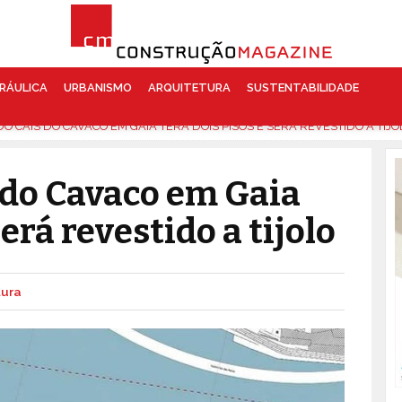
RÁULICA
URBANISMO
ARQUITETURA
SUSTENTABILIDADE
O CAIS DO CAVACO EM GAIA TERÁ DOIS PISOS E SERÁ REVESTIDO A TIJO
 do Cavaco em Gaia
será revestido a tijolo
tura