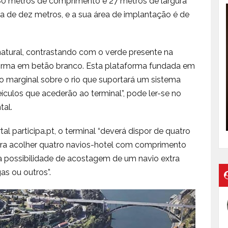
 180 metros de comprimento e 27 metros de largura”
ra de dez metros, e a sua área de implantação é de
r natural, contrastando com o verde presente na
forma em betão branco. Esta plataforma fundada em
rro marginal sobre o rio que suportará um sistema
veículos que acederão ao terminal”, pode ler-se no
al.
l participa.pt, o terminal “deverá dispor de quatro
a acolher quatro navios-hotel com comprimento
a possibilidade de acostagem de um navio extra
s ou outros”.