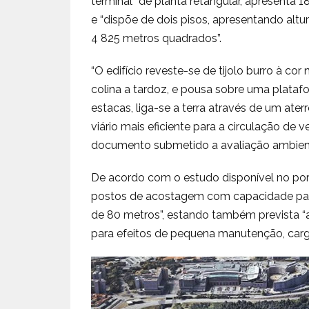
terminal “de planta retangular, apresenta
e “dispõe de dois pisos, apresentando altu
4 825 metros quadrados”.
“O edifício reveste-se de tijolo burro à co
colina a tardoz, e pousa sobre uma plata
estacas, liga-se a terra através de um ate
viário mais eficiente para a circulação de 
documento submetido a avaliação ambient
De acordo com o estudo disponível no porta
postos de acostagem com capacidade par
de 80 metros”, estando também prevista “
para efeitos de pequena manutenção, carga