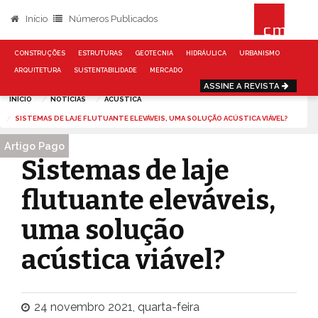
Início
Números Publicados
CONSTRUÇÕES
ESTRUTURAS
GEOTECNIA
HIDRÁULICA
URBANISMO
ARQUITETURA
SUSTENTABILIDADE
MERCADO
ASSINE A REVISTA
INÍCIO
NOTÍCIAS
ACUSTICA
SISTEMAS DE LAJE FLUTUANTE ELEVÁVEIS, UMA SOLUÇÃO ACÚSTICA VIÁVEL?
Artigo Pago
Sistemas de laje
flutuante eleváveis,
uma solução
acústica viável?
24 novembro 2021, quarta-feira