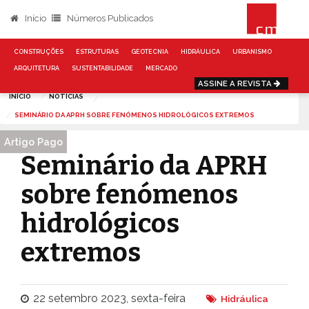
Início
Números Publicados
CONSTRUÇÕES
ESTRUTURAS
GEOTECNIA
HIDRÁULICA
URBANISMO
ARQUITETURA
SUSTENTABILIDADE
MERCADO
ASSINE A REVISTA
INÍCIO
NOTÍCIAS
SEMINÁRIO DA APRH SOBRE FENÓMENOS HIDROLÓGICOS EXTREMOS
Artigo Pago
Seminário da APRH
sobre fenómenos
hidrológicos
extremos
22 setembro 2023, sexta-feira
Hidráulica