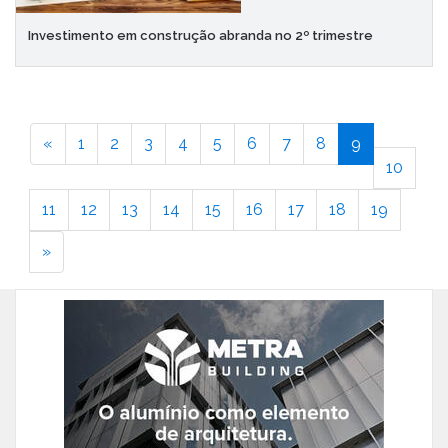
Investimento em construção abranda no 2º trimestre
«
1
2
3
4
5
6
7
8
9
10
11
12
13
14
15
16
17
18
19
»