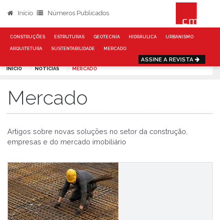
Início
Números Publicados
CONSTRUÇÕES
ESTRUTURAS
GEOTECNIA
HIDRÁULICA
URBANISMO
ARQUITETURA
SUSTENTABILIDADE
MERCADO
ASSINE A REVISTA
INÍCIO
NOTÍCIAS
MERCADO
Mercado
Artigos sobre novas soluções no setor da construção,
empresas e do mercado imobiliário