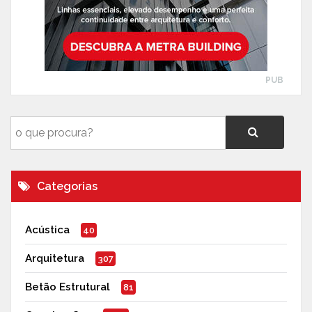
PUB
Categorias
Acústica
40
Arquitetura
307
Betão Estrutural
81