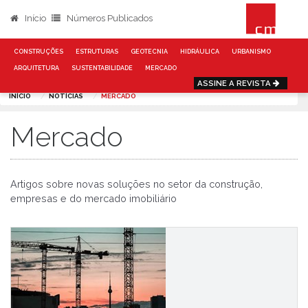
Início
Números Publicados
CONSTRUÇÕES
ESTRUTURAS
GEOTECNIA
HIDRÁULICA
URBANISMO
ARQUITETURA
SUSTENTABILIDADE
MERCADO
ASSINE A REVISTA
INÍCIO
NOTÍCIAS
MERCADO
Mercado
Artigos sobre novas soluções no setor da construção,
empresas e do mercado imobiliário