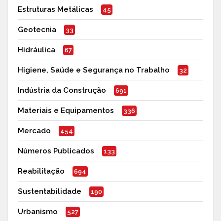
Estruturas Metálicas
45
Geotecnia
33
Hidráulica
67
Higiene, Saúde e Segurança no Trabalho
32
Indústria da Construção
691
Materiais e Equipamentos
336
Mercado
454
Números Publicados
133
Reabilitação
694
Sustentabilidade
190
Urbanismo
527