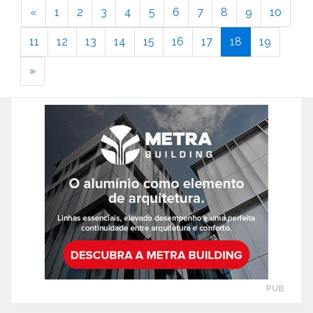
«
1
2
3
4
5
6
7
8
9
10
11
12
13
14
15
16
17
18
19
»
PUB