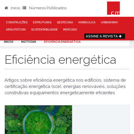
Início
Números Publicados
CONSTRUÇÕES
ESTRUTURAS
GEOTECNIA
HIDRÁULICA
URBANISMO
ARQUITETURA
SUSTENTABILIDADE
MERCADO
ASSINE A REVISTA
INÍCIO
NOTÍCIAS
EFICIÊNCIA ENERGÉTICA
Eficiência energética
Artigos sobre eficiência energética nos edifícios, sistema de
certificação energética (sce), energias renováveis, soluções
construtivas equipamentos energeticamente eficientes