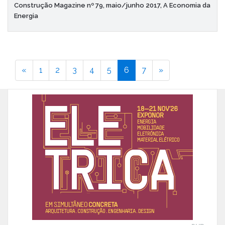
Construção Magazine nº 79, maio/junho 2017, A Economia da
Energia
«
1
2
3
4
5
6
7
»