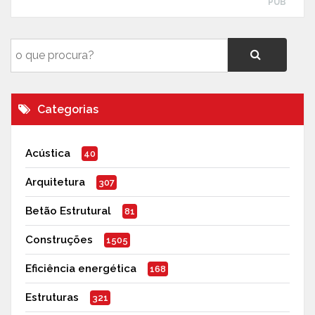
PUB
Categorias
Acústica
40
Arquitetura
307
Betão Estrutural
81
Construções
1505
Eficiência energética
168
Estruturas
321