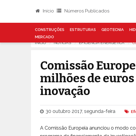
Início
Números Publicados
CONSTRUÇÕES
ESTRUTURAS
GEOTECNIA
HID
MERCADO
INÍCIO
NOTÍCIAS
EFICIÊNCIA ENERGÉTICA
C
Comissão Europeia
milhões de euros
inovação
30 outubro 2017, segunda-feira
Ef
A Comissão Europeia anunciou o modo como