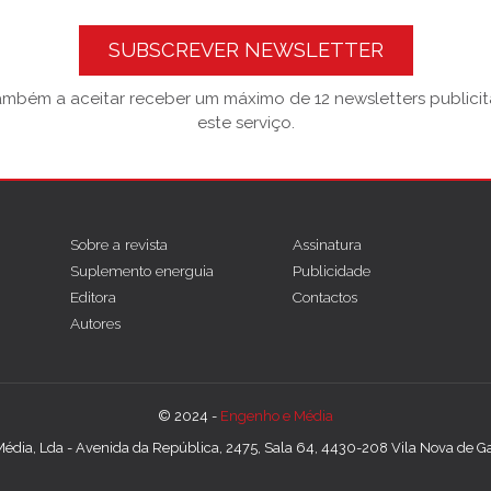
SUBSCREVER NEWSLETTER
também a aceitar receber um máximo de 12 newsletters publicitá
este serviço.
Sobre a revista
Assinatura
Suplemento energuia
Publicidade
Editora
Contactos
Autores
© 2024 -
Engenho e Média
édia, Lda - Avenida da República, 2475, Sala 64, 4430-208 Vila Nova de Gai