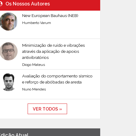
Os Nossos Autores
New European Bauhaus (NEB)
Humberto Varum
Minimização de ruído e vibrações
através da aplicação de apoios
antivibratórios
Diogo Mateus
Avaliação do comportamento sísmico
e reforço de abóbadas de aresta
Nuno Mendes
VER TODOS »
Edição Atual