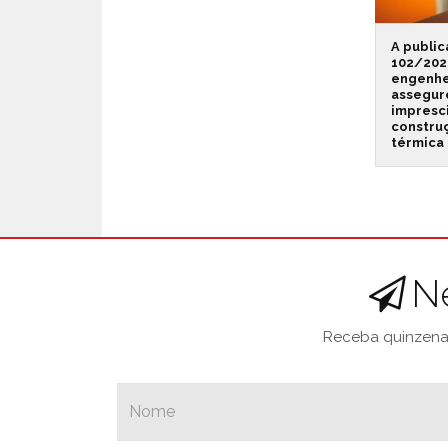
A publi
102/202
engenhei
assegur
impresci
constru
térmica 
N
Receba quinzenal