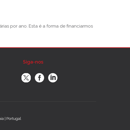
rias por ano. Esta é a forma de financiarmos
Siga-nos
a | Portugal