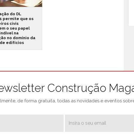
cação do DL
1 permite que os
ros civis
em o seu papel
ndível na
ção no domínio da
de edifícios
ewsletter Construção Mag
mente, de forma gratuita, todas as novidades e eventos sobre 