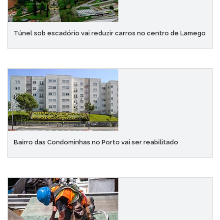
Túnel sob escadório vai reduzir carros no centro de Lamego
Bairro das Condominhas no Porto vai ser reabilitado