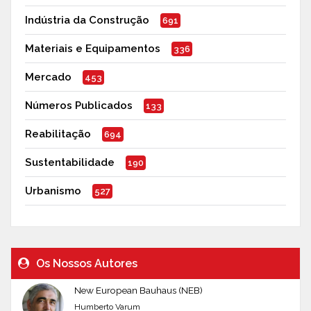
Indústria da Construção
691
Materiais e Equipamentos
336
Mercado
453
Números Publicados
133
Reabilitação
694
Sustentabilidade
190
Urbanismo
527
Os Nossos Autores
New European Bauhaus (NEB)
Humberto Varum