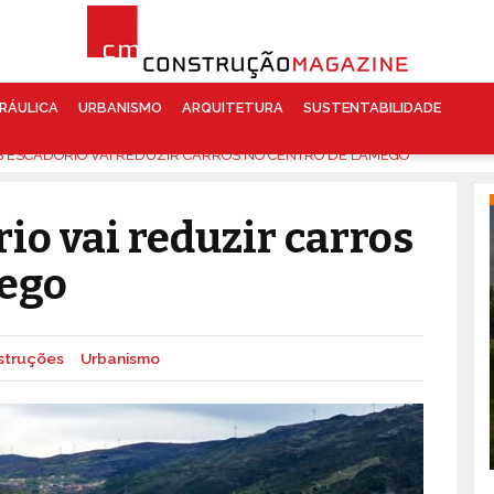
RÁULICA
URBANISMO
ARQUITETURA
SUSTENTABILIDADE
B ESCADÓRIO VAI REDUZIR CARROS NO CENTRO DE LAMEGO
io vai reduzir carros
mego
struções
Urbanismo