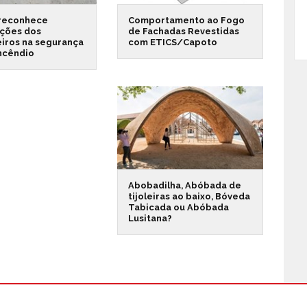
reconhece
Comportamento ao Fogo
ações dos
de Fachadas Revestidas
iros na segurança
com ETICS/Capoto
incêndio
Abobadilha, Abóbada de
tijoleiras ao baixo, Bóveda
Tabicada ou Abóbada
Lusitana?