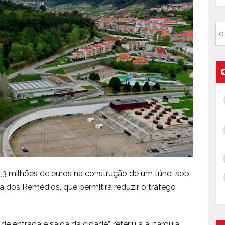
,3 milhões de euros na construção de um túnel sob
 dos Remédios, que permitirá reduzir o tráfego
e entrada e saída da cidade”, referiu a autarquia,