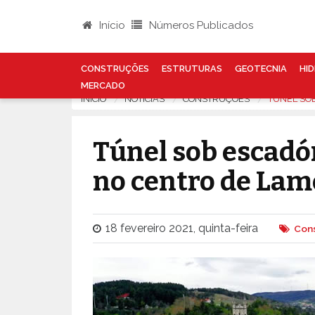
Início
Números Publicados
CONSTRUÇÕES
ESTRUTURAS
GEOTECNIA
HID
MERCADO
INÍCIO
NOTÍCIAS
CONSTRUÇÕES
TÚNEL SO
Túnel sob escadór
no centro de La
18 fevereiro 2021, quinta-feira
Con