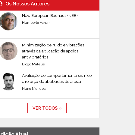
Os Nossos Autores
New European Bauhaus (NEB)
Humberto Varum
Minimização de ruído e vibrações
através da aplicação de apoios
antivibratórios
Diogo Mateus
Avaliação do comportamento sísmico
e reforço de abóbadas de aresta
Nuno Mendes
VER TODOS »
Edição Atual