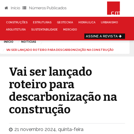
Início
Números Publicados
CONSTRUÇÕES
ESTRUTURAS
GEOTECNIA
HIDRÁULICA
URBANISMO
ARQUITETURA
SUSTENTABILIDADE
MERCADO
ASSINE A REVISTA
INÍCIO
NOTÍCIAS
VAI SER LANÇADO ROTEIRO PARA DESCARBONIZAÇÃO NA CONSTRUÇÃO
Vai ser lançado
roteiro para
descarbonização na
construção
21 novembro 2024, quinta-feira