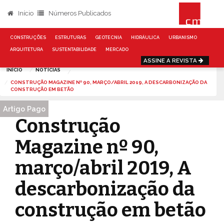
Início
Números Publicados
CONSTRUÇÕES
ESTRUTURAS
GEOTECNIA
HIDRÁULICA
URBANISMO
ARQUITETURA
SUSTENTABILIDADE
MERCADO
ASSINE A REVISTA
INÍCIO
NOTÍCIAS
CONSTRUÇÃO MAGAZINE Nº 90, MARÇO/ABRIL 2019, A DESCARBONIZAÇÃO DA
CONSTRUÇÃO EM BETÃO
Artigo Pago
Construção
Magazine nº 90,
março/abril 2019, A
descarbonização da
construção em betão