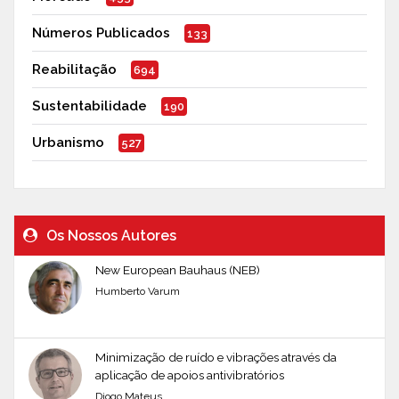
Números Publicados
133
Reabilitação
694
Sustentabilidade
190
Urbanismo
527
Os Nossos Autores
New European Bauhaus (NEB)
Humberto Varum
Minimização de ruído e vibrações através da
aplicação de apoios antivibratórios
Diogo Mateus