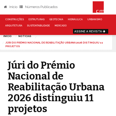
Início
Números Publicados
CONSTRUÇÕES
ESTRUTURAS
GEOTECNIA
HIDRÁULICA
URBANISMO
ARQUITETURA
SUSTENTABILIDADE
MERCADO
ASSINE A REVISTA
INÍCIO
NOTÍCIAS
JÚRI DO PRÉMIO NACIONAL DE REABILITAÇÃO URBANA 2026 DISTINGUIU 11
PROJETOS
Júri do Prémio
Nacional de
Reabilitação Urbana
2026 distinguiu 11
projetos