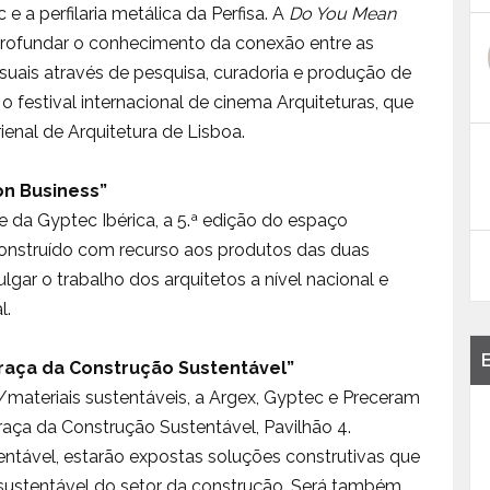
 a perfilaria metálica da Perfisa. A
Do You Mean
rofundar o conhecimento da conexão entre as
visuais através de pesquisa, curadoria e produção de
o festival internacional de cinema Arquiteturas, que
enal de Arquitetura de Lisboa.
on Business”
 da Gyptec Ibérica, a 5.ª edição do espaço
construído com recurso aos produtos das duas
gar o trabalho dos arquitetos a nível nacional e
l.
Praça da Construção Sustentável”
materiais sustentáveis, a Argex, Gyptec e Preceram
aça da Construção Sustentável, Pavilhão 4.
ntável, estarão expostas soluções construtivas que
sustentável do setor da construção. Será também