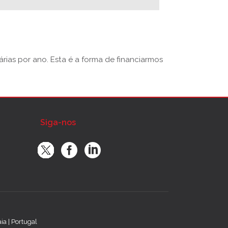
rias por ano. Esta é a forma de financiarmos
Siga-nos
a | Portugal