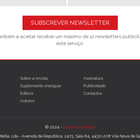
SUBSCREVER NEWSLETTER
também a aceitar receber um máximo de 12 newsletters publicitá
este serviço.
Sobre a revista
Assinatura
Suplemento energuia
Publicidade
Editora
Contactos
Autores
© 2024 -
Engenho e Média
édia, Lda - Avenida da República, 2475, Sala 64, 4430-208 Vila Nova de Gai