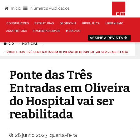
Início
Números Publicados
CONSTRUÇÕES
ESTRUTURAS
GEOTECNIA
HIDRÁULICA
URBANISMO
ARQUITETURA
SUSTENTABILIDADE
MERCADO
ASSINE A REVISTA
INÍCIO
NOTÍCIAS
PONTE DAS TRÊS ENTRADAS EM OLIVEIRA DO HOSPITAL VAI SER REABILITADA
Ponte das Três
Entradas em Oliveira
do Hospital vai ser
reabilitada
28 junho 2023, quarta-feira