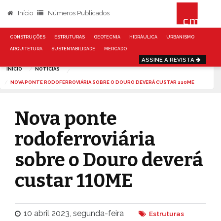
Início
Números Publicados
CONSTRUÇÕES
ESTRUTURAS
GEOTECNIA
HIDRÁULICA
URBANISMO
ARQUITETURA
SUSTENTABILIDADE
MERCADO
ASSINE A REVISTA
INÍCIO
NOTÍCIAS
NOVA PONTE RODOFERROVIÁRIA SOBRE O DOURO DEVERÁ CUSTAR 110ME
Nova ponte
rodoferroviária
sobre o Douro deverá
custar 110ME
10 abril 2023, segunda-feira
Estruturas