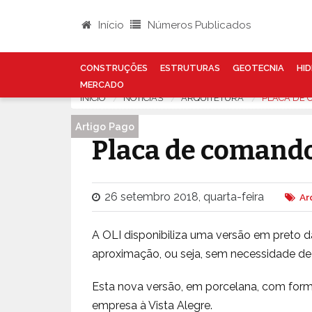
Início
Números Publicados
CONSTRUÇÕES
ESTRUTURAS
GEOTECNIA
HID
MERCADO
INÍCIO
NOTÍCIAS
ARQUITETURA
PLACA DE 
Artigo Pago
Placa de comand
26 setembro 2018, quarta-feira
Ar
A OLI disponibiliza uma versão em preto 
aproximação, ou seja, sem necessidade de
Esta nova versão, em porcelana, com form
empresa à Vista Alegre.