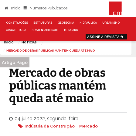
Início
Números Publicados
CONSTRUÇÕES
ESTRUTURAS
GEOTECNIA
HIDRÁULICA
URBANISMO
ARQUITETURA
SUSTENTABILIDADE
MERCADO
ASSINE A REVISTA
INÍCIO
NOTÍCIAS
MERCADO DE OBRAS PÚBLICAS MANTÉM QUEDA ATÉ MAIO
Artigo Pago
Mercado de obras
públicas mantém
queda até maio
04 julho 2022, segunda-feira
Indústria da Construção
Mercado