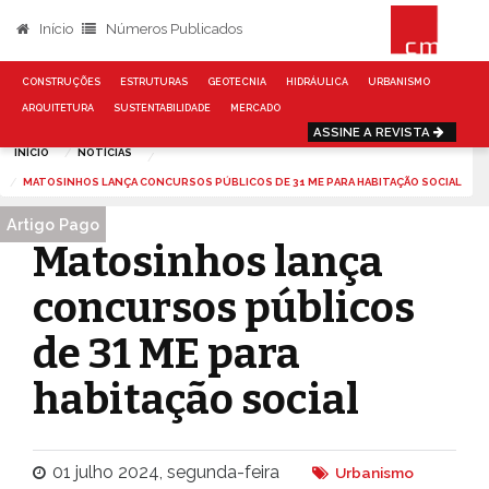
Início
Números Publicados
CONSTRUÇÕES
ESTRUTURAS
GEOTECNIA
HIDRÁULICA
URBANISMO
ARQUITETURA
SUSTENTABILIDADE
MERCADO
ASSINE A REVISTA
INÍCIO
NOTÍCIAS
MATOSINHOS LANÇA CONCURSOS PÚBLICOS DE 31 ME PARA HABITAÇÃO SOCIAL
Artigo Pago
Matosinhos lança
concursos públicos
de 31 ME para
habitação social
01 julho 2024, segunda-feira
Urbanismo