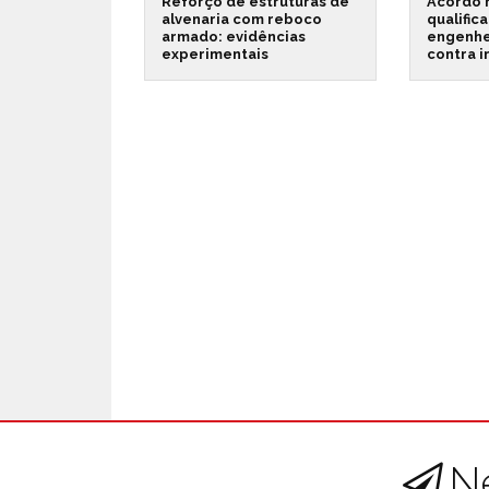
Reforço de estruturas de
Acordo 
alvenaria com reboco
qualific
armado: evidências
engenhe
experimentais
contra 
N