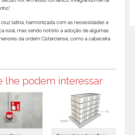
no século XIII, em estilo românico, integrando-se na
nho”.
 cruz latina, harmonizada com as necessidades e
a rural, mas sendo notório a adoção de algumas
menores da ordem Cisterciense, como a cabeceira
e lhe podem interessar