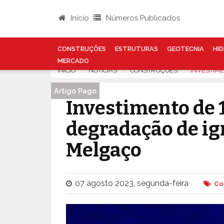
Início
Números Publicados
CONSTRUÇÕES
ESTRUTURAS
GEOTECNIA
HID
MERCADO
INÍCIO
NOTÍCIAS
CONSTRUÇÕES
INVESTIM
Artigo Pago
Investimento de 
degradação de ig
Melgaço
07 agosto 2023, segunda-feira
Co