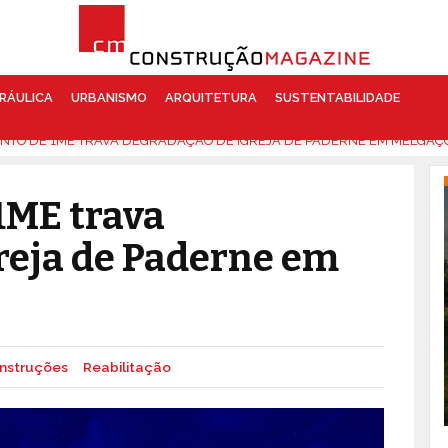
RÁULICA
URBANISMO
ARQUITETURA
SUSTENTABILIDADE
ENTO DE 1ME TRAVA DEGRADAÇÃO DE IGREJA DE PADERNE EM MELGAÇ
1ME trava
reja de Paderne em
nstruções
Reabilitação