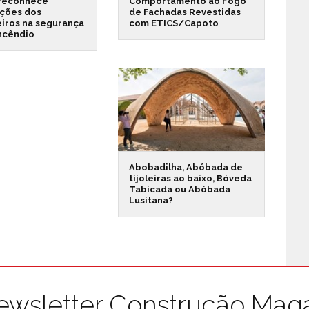
reconhece
Comportamento ao Fogo
ações dos
de Fachadas Revestidas
iros na segurança
com ETICS/Capoto
incêndio
Abobadilha, Abóbada de
tijoleiras ao baixo, Bóveda
Tabicada ou Abóbada
Lusitana?
ewsletter Construção Mag