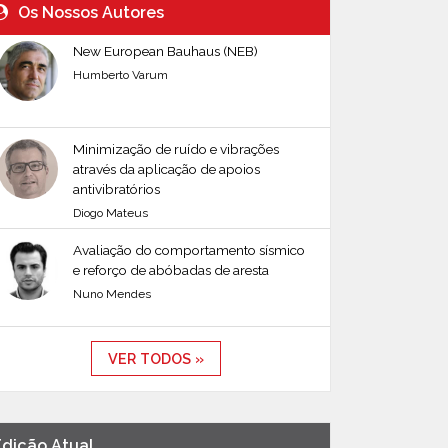
Os Nossos Autores
New European Bauhaus (NEB)
Humberto Varum
Minimização de ruído e vibrações
através da aplicação de apoios
antivibratórios
Diogo Mateus
Avaliação do comportamento sísmico
e reforço de abóbadas de aresta
Nuno Mendes
VER TODOS »
Edição Atual