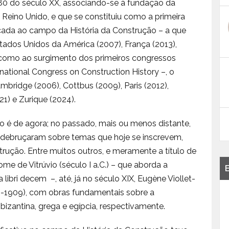
80 do século XX, associando-se à fundação da
 Reino Unido, e que se constituiu como a primeira
icada ao campo da História da Construção – a que
tados Unidos da América (2007), França (2013),
 como ao surgimento dos primeiros congressos
national Congress on Construction History –, o
bridge (2006), Cottbus (2009), Paris (2012),
21) e Zurique (2024).
ão é de agora; no passado, mais ou menos distante,
debruçaram sobre temas que hoje se inscrevem,
trução. Entre muitos outros, e meramente a título de
me de Vitrúvio (século I a.C.) – que aborda a
ibri decem –, até, já no século XIX, Eugène Viollet-
1-1909), com obras fundamentais sobre a
izantina, grega e egípcia, respectivamente.