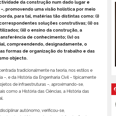
ctividade da construção num dado lugar e
–, promovendo uma visão holística por meio
rda, para tal, matérias tão dístintas como: (i)
correspondentes soluções construtivas; (ii) os
lizados; (iii) o ensino da construção, a
ransferência de conhecimento; (iv) os
cial, compreendendo, designadamente, o
as formas de organização do trabalho e das
esmo objecto.
centrada tradicionalmente na teoria, nos estilos e
a –, e da História da Engenharia Civil – tipicamente
jetos de infraestruturas –, aproximando-se,
s como a História das Ciências, a História das
l.
sciplinar autónomo, verificou-se,