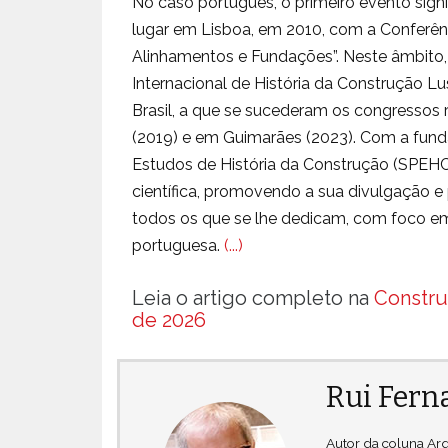
No caso português, o primeiro evento sign
lugar em Lisboa, em 2010, com a Conferênc
Alinhamentos e Fundações”. Neste âmbito, 
Internacional de História da Construção Lus
Brasil, a que se sucederam os congressos r
(2019) e em Guimarães (2023). Com a fun
Estudos de História da Construção (SPEHC)
científica, promovendo a sua divulgação
todos os que se lhe dedicam, com foco em P
portuguesa.
(...)
Leia o artigo completo na
Constru
de 2026
Rui Fern
Autor da coluna Arq