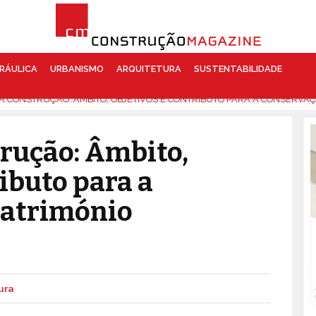
RÁULICA
URBANISMO
ARQUITETURA
SUSTENTABILIDADE
DA CONSTRUÇÃO: ÂMBITO, OBJETIVOS E CONTRIBUTO PARA A CONSERVA
trução: Âmbito,
ibuto para a
Património
ura