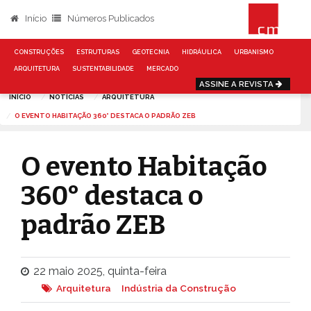
Início
Números Publicados
CONSTRUÇÕES
ESTRUTURAS
GEOTECNIA
HIDRÁULICA
URBANISMO
ARQUITETURA
SUSTENTABILIDADE
MERCADO
ASSINE A REVISTA
INÍCIO
NOTÍCIAS
ARQUITETURA
O EVENTO HABITAÇÃO 360° DESTACA O PADRÃO ZEB
O evento Habitação
360° destaca o
padrão ZEB
22 maio 2025, quinta-feira
Arquitetura
Indústria da Construção