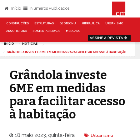
Início
Números Publicados
CONSTRUÇÕES
ESTRUTURAS
GEOTECNIA
HIDRÁULICA
URBANISMO
ARQUITETURA
SUSTENTABILIDADE
MERCADO
ASSINE A REVISTA
INÍCIO
NOTÍCIAS
GRÂNDOLA INVESTE 6ME EM MEDIDAS PARA FACILITAR ACESSO À HABITAÇÃO
Grândola investe
6ME em medidas
para facilitar acesso
à habitação
18 maio 2023, quinta-feira
Urbanismo