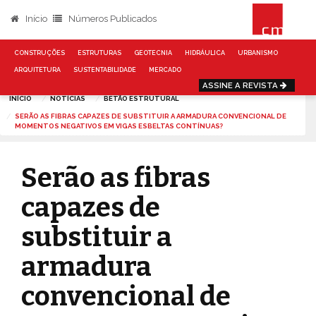
Início
Números Publicados
CONSTRUÇÕES
ESTRUTURAS
GEOTECNIA
HIDRÁULICA
URBANISMO
ARQUITETURA
SUSTENTABILIDADE
MERCADO
ASSINE A REVISTA
INÍCIO
NOTÍCIAS
BETÃO ESTRUTURAL
SERÃO AS FIBRAS CAPAZES DE SUBSTITUIR A ARMADURA CONVENCIONAL DE
MOMENTOS NEGATIVOS EM VIGAS ESBELTAS CONTÍNUAS?
Serão as fibras
capazes de
substituir a
armadura
convencional de