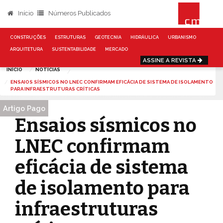
Início
Números Publicados
CONSTRUÇÕES
ESTRUTURAS
GEOTECNIA
HIDRÁULICA
URBANISMO
ARQUITETURA
SUSTENTABILIDADE
MERCADO
ASSINE A REVISTA
INÍCIO
NOTÍCIAS
ENSAIOS SÍSMICOS NO LNEC CONFIRMAM EFICÁCIA DE SISTEMA DE ISOLAMENTO
PARA INFRAESTRUTURAS CRÍTICAS
Artigo Pago
Ensaios sísmicos no
LNEC confirmam
eficácia de sistema
de isolamento para
infraestruturas