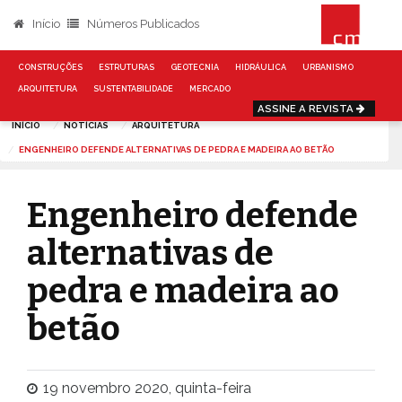
Início
Números Publicados
CONSTRUÇÕES
ESTRUTURAS
GEOTECNIA
HIDRÁULICA
URBANISMO
ARQUITETURA
SUSTENTABILIDADE
MERCADO
ASSINE A REVISTA
INÍCIO
NOTÍCIAS
ARQUITETURA
ENGENHEIRO DEFENDE ALTERNATIVAS DE PEDRA E MADEIRA AO BETÃO
Engenheiro defende
alternativas de
pedra e madeira ao
betão
19 novembro 2020, quinta-feira