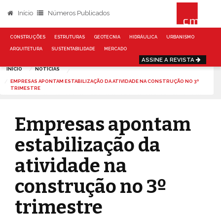
Início
Números Publicados
CONSTRUÇÕES
ESTRUTURAS
GEOTECNIA
HIDRÁULICA
URBANISMO
ARQUITETURA
SUSTENTABILIDADE
MERCADO
ASSINE A REVISTA
INÍCIO
NOTÍCIAS
EMPRESAS APONTAM ESTABILIZAÇÃO DA ATIVIDADE NA CONSTRUÇÃO NO 3º
TRIMESTRE
Empresas apontam
estabilização da
atividade na
construção no 3º
trimestre