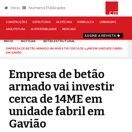
Início
Números Publicados
CONSTRUÇÕES
ESTRUTURAS
GEOTECNIA
HIDRÁULICA
URBANISMO
ARQUITETURA
SUSTENTABILIDADE
MERCADO
ASSINE A REVISTA
INÍCIO
NOTÍCIAS
BETÃO ESTRUTURAL
EMPRESA DE BETÃO ARMADO VAI INVESTIR CERCA DE 14ME EM UNIDADE FABRIL
EM GAVIÃO
Empresa de betão
armado vai investir
cerca de 14ME em
unidade fabril em
Gavião