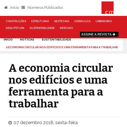
Início
Números Publicados
CONSTRUÇÕES
ESTRUTURAS
GEOTECNIA
HIDRÁULICA
URBANISMO
ARQUITETURA
SUSTENTABILIDADE
MERCADO
ASSINE A REVISTA
INÍCIO
NOTÍCIAS
SUSTENTABILIDADE
A ECONOMIA CIRCULAR NOS EDIFÍCIOS E UMA FERRAMENTA PARA A TRABALHAR
A economia circular
nos edifícios e uma
ferramenta para a
trabalhar
07 dezembro 2018, sexta-feira