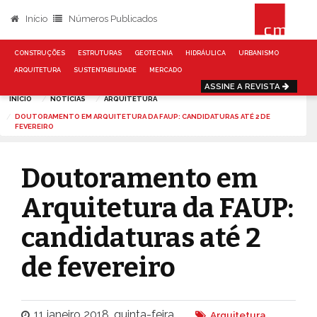
Início
Números Publicados
CONSTRUÇÕES
ESTRUTURAS
GEOTECNIA
HIDRÁULICA
URBANISMO
ARQUITETURA
SUSTENTABILIDADE
MERCADO
ASSINE A REVISTA
INÍCIO
NOTÍCIAS
ARQUITETURA
DOUTORAMENTO EM ARQUITETURA DA FAUP: CANDIDATURAS ATÉ 2 DE
FEVEREIRO
Doutoramento em
Arquitetura da FAUP:
candidaturas até 2
de fevereiro
11 janeiro 2018, quinta-feira
Arquitetura