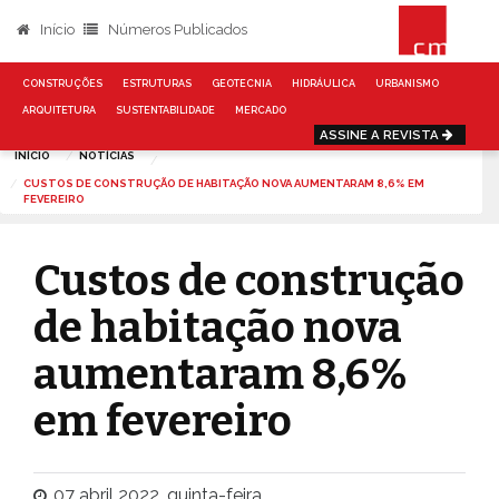
Início
Números Publicados
CONSTRUÇÕES
ESTRUTURAS
GEOTECNIA
HIDRÁULICA
URBANISMO
ARQUITETURA
SUSTENTABILIDADE
MERCADO
ASSINE A REVISTA
INÍCIO
NOTÍCIAS
CUSTOS DE CONSTRUÇÃO DE HABITAÇÃO NOVA AUMENTARAM 8,6% EM
FEVEREIRO
Custos de construção
de habitação nova
aumentaram 8,6%
em fevereiro
07 abril 2022, quinta-feira