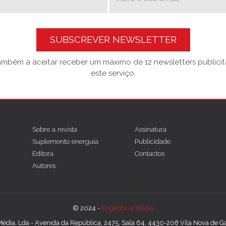
SUBSCREVER NEWSLETTER
também a aceitar receber um máximo de 12 newsletters publicitá
este serviço.
Sobre a revista
Assinatura
Suplemento energuia
Publicidade
Editora
Contactos
Autores
© 2024 -
Engenho e Média
édia, Lda - Avenida da República, 2475, Sala 64, 4430-208 Vila Nova de Gai