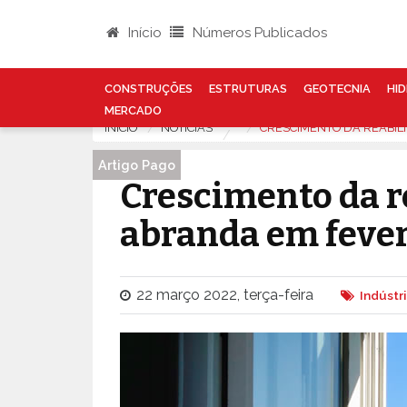
Início
Números Publicados
CONSTRUÇÕES
ESTRUTURAS
GEOTECNIA
HID
MERCADO
INÍCIO
NOTÍCIAS
CRESCIMENTO DA REABIL
Artigo Pago
Crescimento da r
abranda em fever
22 março 2022, terça-feira
Indústr