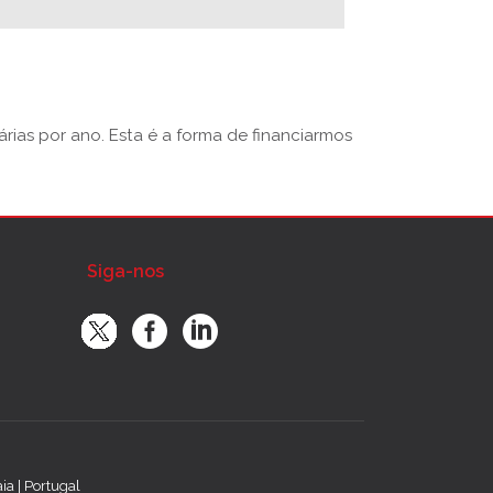
rias por ano. Esta é a forma de financiarmos
Siga-nos
a | Portugal