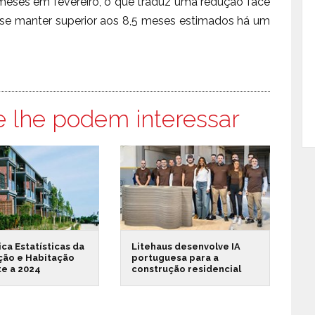
meses em fevereiro, o que traduz uma redução face
 se manter superior aos 8,5 meses estimados há um
e lhe podem interessar
ica Estatísticas da
Litehaus desenvolve IA
ção e Habitação
portuguesa para a
te a 2024
construção residencial