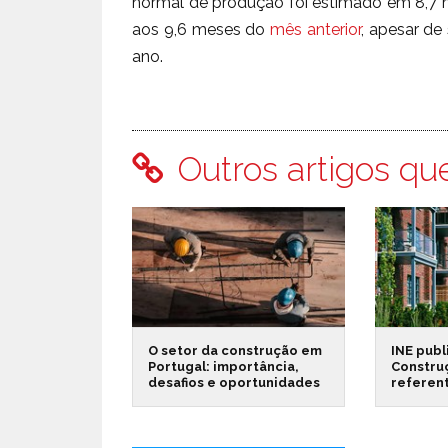
normal de produção foi estimado em 8,7 
aos 9,6 meses do
mês anterior
, apesar de
ano.
Outros artigos qu
O setor da construção em
INE publ
Portugal: importância,
Constru
desafios e oportunidades
referen