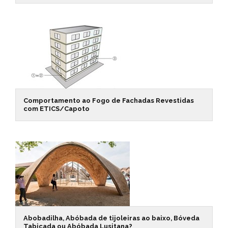
Comportamento ao Fogo de Fachadas Revestidas
com ETICS/Capoto
Abobadilha, Abóbada de tijoleiras ao baixo, Bóveda
Tabicada ou Abóbada Lusitana?