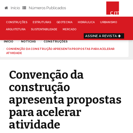
Início
Números Publicados
CONSTRUÇÕES
ESTRUTURAS
GEOTECNIA
HIDRÁULICA
URBANISMO
ARQUITETURA
SUSTENTABILIDADE
MERCADO
ASSINE A REVISTA
INÍCIO
NOTÍCIAS
CONSTRUÇÕES
CONVENÇÃO DA CONSTRUÇÃO APRESENTA PROPOSTAS PARA ACELERAR
ATIVIDADE
Convenção da
construção
apresenta propostas
para acelerar
atividade