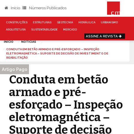
Início
Números Publicados
CONSTRUÇÕES
ESTRUTURAS
GEOTECNIA
HIDRÁULICA
URBANISMO
ARQUITETURA
SUSTENTABILIDADE
MERCADO
ASSINE A REVISTA
INÍCIO
NOTÍCIAS
CONDUTA EM BETÃO ARMADO E PRÉ-ESFORÇADO – INSPEÇÃO
ELETROMAGNÉTICA – SUPORTE DE DECISÃO DE INVESTIMENTO DE
REABILITAÇÃO
Artigo Pago
Conduta em betão
armado e pré-
esforçado – Inspeção
eletromagnética –
Suporte de decisão