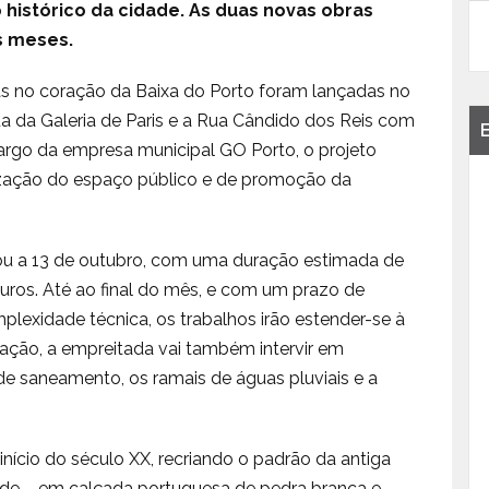
histórico da cidade. As duas novas obras
s meses.
as no coração da Baixa do Porto foram lançadas no
a da Galeria de Paris e a Rua Cândido dos Reis com
argo da empresa municipal GO Porto, o projeto
rização do espaço público e de promoção da
ou a 13 de outubro, com uma duração estimada de
uros. Até ao final do mês, e com um prazo de
lexidade técnica, os trabalhos irão estender-se à
zação, a empreitada vai também intervir em
de saneamento, os ramais de águas pluviais e a
início do século XX, recriando o padrão da antiga
dade – em calçada portuguesa de pedra branca e