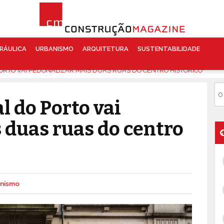
RÁULICA
URBANISMO
ARQUITETURA
SUSTENTABILIDADE
ORTO VAI PEDONALIZAR MAIS DUAS RUAS DO CENTRO HISTÓRICO
 do Porto vai
 duas ruas do centro
nismo