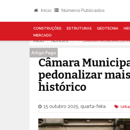
Início
Números Publicados
CONSTRUÇÕES
ESTRUTURAS
GEOTECNIA
HID
MERCADO
INÍCIO
NOTÍCIAS
CÂMARA MUNICIPAL DO P
Artigo Pago
Câmara Municipal
pedonalizar mais
histórico
15 outubro 2025, quarta-feira
Urba