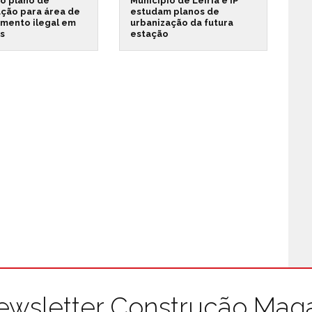
o plano de
Município de Leiria e IP
ação para área de
estudam planos de
amento ilegal em
urbanização da futura
es
estação
ewsletter Construção Mag