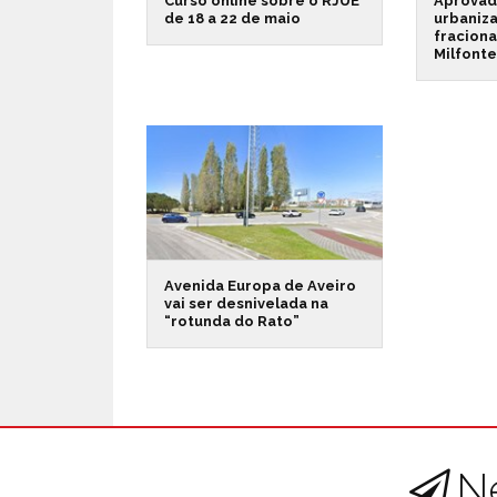
Curso online sobre o RJUE
Aprovad
de 18 a 22 de maio
urbaniz
fracion
Milfont
Avenida Europa de Aveiro
vai ser desnivelada na
“rotunda do Rato”
N