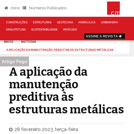
Início
Números Publicados
CONSTRUÇÕES
ESTRUTURAS
GEOTECNIA
HIDRÁULICA
URBANISMO
ARQUITETURA
SUSTENTABILIDADE
MERCADO
ASSINE A REVISTA
INÍCIO
NOTÍCIAS
A APLICAÇÃO DA MANUTENÇÃO PREDITIVA ÀS ESTRUTURAS METÁLICAS
Artigo Pago
A aplicação da
manutenção
preditiva às
estruturas metálicas
28 fevereiro 2023, terça-feira