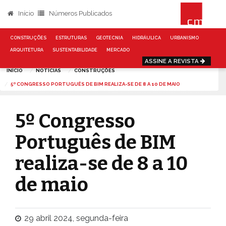
Início
Números Publicados
CONSTRUÇÕES
ESTRUTURAS
GEOTECNIA
HIDRÁULICA
URBANISMO
ARQUITETURA
SUSTENTABILIDADE
MERCADO
ASSINE A REVISTA
INÍCIO
NOTÍCIAS
CONSTRUÇÕES
5º CONGRESSO PORTUGUÊS DE BIM REALIZA-SE DE 8 A 10 DE MAIO
5º Congresso
Português de BIM
realiza-se de 8 a 10
de maio
29 abril 2024, segunda-feira