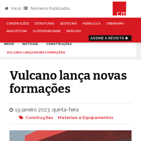
Início
Números Publicados
CONSTRUÇÕES
ESTRUTURAS
GEOTECNIA
HIDRÁULICA
URBANISMO
ARQUITETURA
SUSTENTABILIDADE
MERCADO
ASSINE A REVISTA
INÍCIO
NOTÍCIAS
CONSTRUÇÕES
VULCANO LANÇA NOVAS FORMAÇÕES
Vulcano lança novas
formações
19 janeiro 2023, quinta-feira
Construções
Materiais e Equipamentos